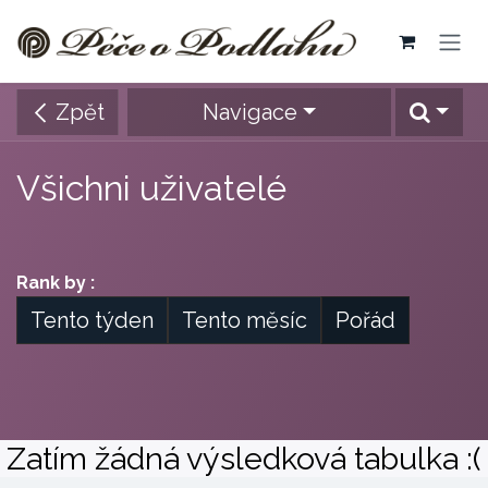
Přejít na obsah
Zpět
Navigace
Všichni uživatelé
Rank by :
Tento týden
Tento měsíc
Pořád
Zatím žádná výsledková tabulka :(